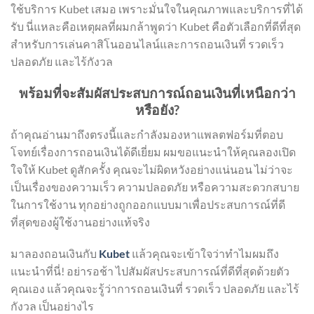
ใช้บริการ Kubet เสมอ เพราะมั่นใจในคุณภาพและบริการที่ได้
รับ นี่แหละคือเหตุผลที่ผมกล้าพูดว่า Kubet คือตัวเลือกที่ดีที่สุด
สำหรับการเล่นคาสิโนออนไลน์และการถอนเงินที่ รวดเร็ว
ปลอดภัย และไร้กังวล
พร้อมที่จะสัมผัสประสบการณ์ถอนเงินที่เหนือกว่า
หรือยัง?
ถ้าคุณอ่านมาถึงตรงนี้และกำลังมองหาแพลตฟอร์มที่ตอบ
โจทย์เรื่องการถอนเงินได้ดีเยี่ยม ผมขอแนะนำให้คุณลองเปิด
ใจให้ Kubet ดูสักครั้ง คุณจะไม่ผิดหวังอย่างแน่นอน ไม่ว่าจะ
เป็นเรื่องของความเร็ว ความปลอดภัย หรือความสะดวกสบาย
ในการใช้งาน ทุกอย่างถูกออกแบบมาเพื่อประสบการณ์ที่ดี
ที่สุดของผู้ใช้งานอย่างแท้จริง
มาลองถอนเงินกับ
Kubet
แล้วคุณจะเข้าใจว่าทำไมผมถึง
แนะนำที่นี่! อย่ารอช้า ไปสัมผัสประสบการณ์ที่ดีที่สุดด้วยตัว
คุณเอง แล้วคุณจะรู้ว่าการถอนเงินที่ รวดเร็ว ปลอดภัย และไร้
กังวล เป็นอย่างไร