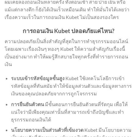
ผมเคยลองถอนเงินหลายครั้ง ทั้งตอนเช้า สาย บ่าย เย็น หรือ
แม้แต่กลางดึก ก็ยังได้เงินเร็วเหมือนเดิม ทำให้มั่นใจได้เลยว่า
เรื่องความเร็วในการถอนเงิน Kubet ไม่เป็นสองรองใคร
การถอนเงิน Kubet ปลอดภัยแค่ไหน?
ความปลอดภัยเป็นสิ่งสำคัญที่สุดในการทำธุรกรรมออนไลน์
โดยเฉพาะเรื่องเงินๆ ทองๆ Kubet ให้ความสำคัญกับเรื่องนี้
เป็นอย่างมาก ทำให้ผมรู้สึกสบายใจทุกครั้งที่ทำรายการถอน
เงิน
ระบบเข้ารหัสข้อมูลขั้นสูง
Kubet ใช้เทคโนโลยีการเข้า
รหัสข้อมูลที่ทันสมัย ทำให้ข้อมูลส่วนตัวและข้อมูลทางการ
เงินของคุณปลอดภัยจากการถูกโจรกรรม
การยืนยันตัวตน
มีขั้นตอนการยืนยันตัวตนที่รัดกุม เพื่อให้
แน่ใจว่ามีเพียงคุณเท่านั้นที่สามารถเข้าถึงบัญชีและทำ
ธุรกรรมถอนเงินได้
นโยบายความเป็นส่วนตัวที่เข้มงวด
Kubet มีนโยบายความ