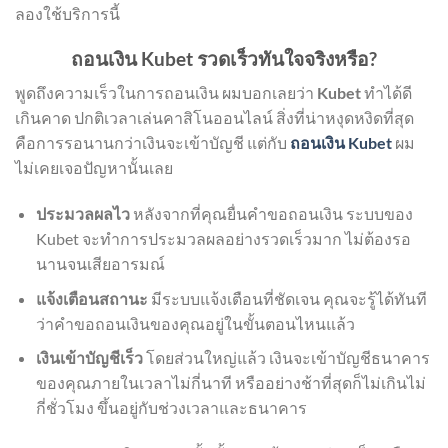
ลองใช้บริการนี้
ถอนเงิน Kubet รวดเร็วทันใจจริงหรือ?
พูดถึงความเร็วในการถอนเงิน ผมบอกเลยว่า
Kubet
ทำได้ดี
เกินคาด ปกติเวลาเล่นคาสิโนออนไลน์ สิ่งที่น่าหงุดหงิดที่สุด
คือการรอนานกว่าเงินจะเข้าบัญชี แต่กับ
ถอนเงิน Kubet
ผม
ไม่เคยเจอปัญหานั้นเลย
ประมวลผลไว
หลังจากที่คุณยื่นคำขอถอนเงิน ระบบของ
Kubet จะทำการประมวลผลอย่างรวดเร็วมาก ไม่ต้องรอ
นานจนเสียอารมณ์
แจ้งเตือนสถานะ
มีระบบแจ้งเตือนที่ชัดเจน คุณจะรู้ได้ทันที
ว่าคำขอถอนเงินของคุณอยู่ในขั้นตอนไหนแล้ว
เงินเข้าบัญชีเร็ว
โดยส่วนใหญ่แล้ว เงินจะเข้าบัญชีธนาคาร
ของคุณภายในเวลาไม่กี่นาที หรืออย่างช้าที่สุดก็ไม่เกินไม่
กี่ชั่วโมง ขึ้นอยู่กับช่วงเวลาและธนาคาร