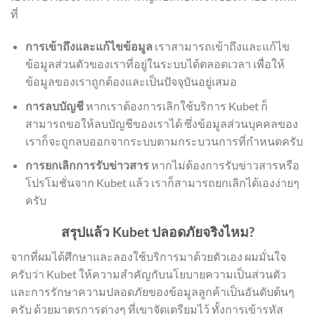
ที่
การเข้าถึงและแก้ไขข้อมูล
เราสามารถเข้าถึงและแก้ไข
ข้อมูลส่วนตัวของเราที่อยู่ในระบบได้ตลอดเวลา เพื่อให้
ข้อมูลของเราถูกต้องและเป็นปัจจุบันอยู่เสมอ
การลบบัญชี
หากเราต้องการเลิกใช้บริการ Kubet ก็
สามารถขอให้ลบบัญชีของเราได้ ซึ่งข้อมูลส่วนบุคคลของ
เราก็จะถูกลบออกจากระบบตามกระบวนการที่กำหนดครับ
การยกเลิกการรับข่าวสาร
หากไม่ต้องการรับข่าวสารหรือ
โปรโมชั่นจาก Kubet แล้ว เราก็สามารถยกเลิกได้เองง่ายๆ
ครับ
สรุปแล้ว Kubet ปลอดภัยจริงไหม?
จากที่ผมได้ศึกษาและลองใช้บริการมาด้วยตัวเอง ผมมั่นใจ
ครับว่า Kubet ให้ความสำคัญกับนโยบายความเป็นส่วนตัว
และการรักษาความปลอดภัยของข้อมูลลูกค้าเป็นอันดับต้นๆ
ครับ ด้วยมาตรการต่างๆ ที่เขาจัดเตรียมไว้ ทั้งการเข้ารหัส