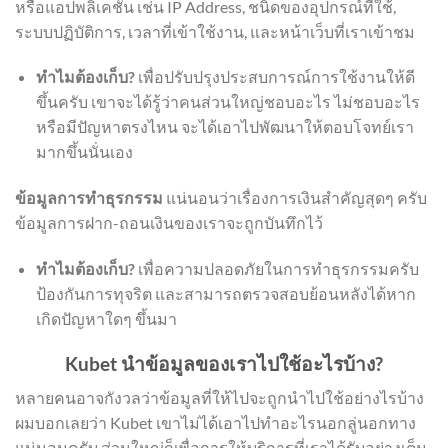
หรือแอปพลิเคชัน เช่น IP Address, ชนิดของอุปกรณ์ที่ใช้,
ระบบปฏิบัติการ, เวลาที่เข้าใช้งาน, และหน้าเว็บที่เราเข้าชม
ทำไมต้องเก็บ?
เพื่อปรับปรุงประสบการณ์การใช้งานให้ดี
ขึ้นครับ เขาจะได้รู้ว่าคนส่วนใหญ่ชอบอะไร ไม่ชอบอะไร
หรือมีปัญหาตรงไหน จะได้เอาไปพัฒนาให้ตอบโจทย์เรา
มากขึ้นนั่นเอง
ข้อมูลการทำธุรกรรม
แน่นอนว่าเรื่องการเงินสำคัญสุดๆ ครับ
ข้อมูลการฝาก-ถอนเงินของเราจะถูกบันทึกไว้
ทำไมต้องเก็บ?
เพื่อความปลอดภัยในการทำธุรกรรมครับ
ป้องกันการทุจริต และสามารถตรวจสอบย้อนหลังได้หาก
เกิดปัญหาใดๆ ขึ้นมา
Kubet นำข้อมูลของเราไปใช้อะไรบ้าง?
หลายคนอาจกังวลว่าข้อมูลที่ให้ไปจะถูกนำไปใช้อย่างไรบ้าง
ผมบอกเลยว่า Kubet เขาไม่ได้เอาไปทำอะไรนอกลู่นอกทาง
แน่นอนครับ ส่วนใหญ่ก็เพื่อการให้บริการที่เราได้รับอย่างเต็ม