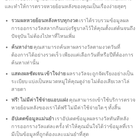
และทำให้การตรวจหวยย้อนหลังของคุณเป็นเรื่องง่ายสุดๆ
รวมผลหวยย้อนหลังครบทุกงวด
เราได้รวบรวมข้อมูลผล
การออกรางวัลสลากกินแบ่งรัฐบาลไว้ให้คุณตั้งแต่ต้นจนถึง
ปัจจุบัน ไม่ต้องไปหาที่ไหนเพิ่ม
ค้นหาง่าย
คุณสามารถค้นหาผลรางวัลตามงวดวันที่
ต้องการได้อย่างรวดเร็ว เพียงแค่เลือกวันที่หรือปีที่ต้องการ
ค้นหาเท่านั้น
แสดงผลชัดเจน เข้าใจง่าย
ผลรางวัลจะถูกจัดเรียงอย่างเป็น
ระเบียบ แบ่งเป็นหมวดหมู่ให้คุณดูง่าย ไม่ต้องเสียเวลาไล่
สายตา
ฟรี! ไม่มีค่าใช้จ่ายแอบแฝง
คุณสามารถเข้าใช้บริการตรวจ
หวยย้อนหลังของเราได้ฟรี ไม่มีค่าใช้จ่ายใด ๆ ทั้งสิ้น
อัปเดตข้อมูลแม่นยำ
เราอัปเดตข้อมูลผลรางวัลทันทีหลัง
การออกรางวัลแต่ละครั้ง ทำให้คุณมั่นใจได้ว่าข้อมูลที่เรา
มีเป็นข้อมูลที่ถูกต้องและแม่นยำที่สุด