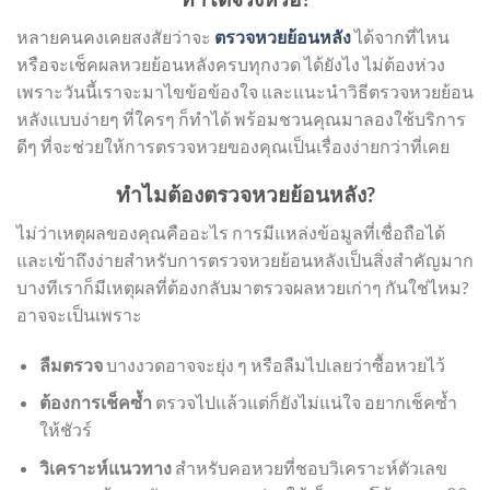
หลายคนคงเคยสงสัยว่าจะ
ตรวจหวยย้อนหลัง
ได้จากที่ไหน
หรือจะเช็คผลหวยย้อนหลังครบทุกงวด ได้ยังไง ไม่ต้องห่วง
เพราะวันนี้เราจะมาไขข้อข้องใจ และแนะนำวิธีตรวจหวยย้อน
หลังแบบง่ายๆ ที่ใครๆ ก็ทำได้ พร้อมชวนคุณมาลองใช้บริการ
ดีๆ ที่จะช่วยให้การตรวจหวยของคุณเป็นเรื่องง่ายกว่าที่เคย
ทำไมต้องตรวจหวยย้อนหลัง?
ไม่ว่าเหตุผลของคุณคืออะไร การมีแหล่งข้อมูลที่เชื่อถือได้
และเข้าถึงง่ายสำหรับการตรวจหวยย้อนหลังเป็นสิ่งสำคัญมาก
บางทีเราก็มีเหตุผลที่ต้องกลับมาตรวจผลหวยเก่าๆ กันใช่ไหม?
อาจจะเป็นเพราะ
ลืมตรวจ
บางงวดอาจจะยุ่ง ๆ หรือลืมไปเลยว่าซื้อหวยไว้
ต้องการเช็คซ้ำ
ตรวจไปแล้วแต่ก็ยังไม่แน่ใจ อยากเช็คซ้ำ
ให้ชัวร์
วิเคราะห์แนวทาง
สำหรับคอหวยที่ชอบวิเคราะห์ตัวเลข