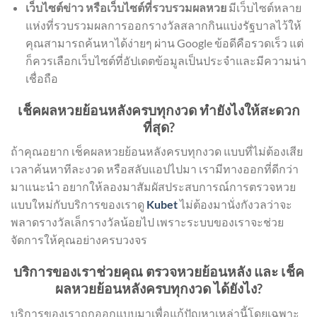
เว็บไซต์ข่าว หรือเว็บไซต์ที่รวบรวมผลหวย
มีเว็บไซต์หลาย
แห่งที่รวบรวมผลการออกรางวัลสลากกินแบ่งรัฐบาลไว้ให้
คุณสามารถค้นหาได้ง่ายๆ ผ่าน Google ข้อดีคือรวดเร็ว แต่
ก็ควรเลือกเว็บไซต์ที่อัปเดตข้อมูลเป็นประจำและมีความน่า
เชื่อถือ
เช็คผลหวยย้อนหลังครบทุกงวด ทำยังไงให้สะดวก
ที่สุด?
ถ้าคุณอยาก เช็คผลหวยย้อนหลังครบทุกงวด แบบที่ไม่ต้องเสีย
เวลาค้นหาทีละงวด หรือสลับแอปไปมา เรามีทางออกที่ดีกว่า
มาแนะนำ อยากให้ลองมาสัมผัสประสบการณ์การตรวจหวย
แบบใหม่กับบริการของเราดู
Kubet
ไม่ต้องมานั่งกังวลว่าจะ
พลาดรางวัลเล็กรางวัลน้อยไป เพราะระบบของเราจะช่วย
จัดการให้คุณอย่างครบวงจร
บริการของเราช่วยคุณ ตรวจหวยย้อนหลัง และ เช็ค
ผลหวยย้อนหลังครบทุกงวด ได้ยังไง?
บริการของเราถูกออกแบบมาเพื่อแก้ปัญหาเหล่านี้โดยเฉพาะ