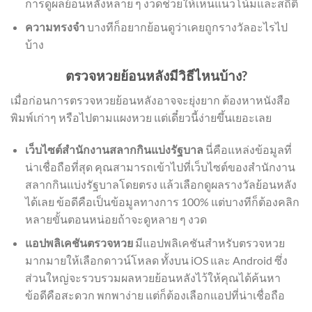
การดูผลย้อนหลังหลาย ๆ งวดช่วยให้เห็นแนวโน้มและสถิติ
ความทรงจำ
บางทีก็อยากย้อนดูว่าเคยถูกรางวัลอะไรไป
บ้าง
ตรวจหวยย้อนหลังมีวิธีไหนบ้าง?
เมื่อก่อนการตรวจหวยย้อนหลังอาจจะยุ่งยาก ต้องหาหนังสือ
พิมพ์เก่าๆ หรือไปตามแผงหวย แต่เดี๋ยวนี้ง่ายขึ้นเยอะเลย
เว็บไซต์สำนักงานสลากกินแบ่งรัฐบาล
นี่คือแหล่งข้อมูลที่
น่าเชื่อถือที่สุด คุณสามารถเข้าไปที่เว็บไซต์ของสำนักงาน
สลากกินแบ่งรัฐบาลโดยตรง แล้วเลือกดูผลรางวัลย้อนหลัง
ได้เลย ข้อดีคือเป็นข้อมูลทางการ 100% แต่บางทีก็ต้องคลิก
หลายขั้นตอนหน่อยถ้าจะดูหลาย ๆ งวด
แอปพลิเคชันตรวจหวย
มีแอปพลิเคชันสำหรับตรวจหวย
มากมายให้เลือกดาวน์โหลด ทั้งบน iOS และ Android ซึ่ง
ส่วนใหญ่จะรวบรวมผลหวยย้อนหลังไว้ให้คุณได้ค้นหา
ข้อดีคือสะดวก พกพาง่าย แต่ก็ต้องเลือกแอปที่น่าเชื่อถือ