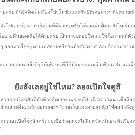
ายครับ ที่นี่ยังจัดเต็มเรื่องโปรโมชั่นและสิทธิพิเศษต่างๆ ที่จะช่วยเ
ัสไปเลย! เป็นการเริ่มต้นที่ดีมากๆ ครับ ได้ทุนเพิ่มตั้งแต่ยังไม่เริ่มเ
ีนโยบายคืนยอดเสียให้ด้วยครับ เป็นการปลอบใจและให้โอกาสแก้ตัวอีก
งๆ ออกมาเรื่อยๆ ตามเทศกาลหรือวันสำคัญต่างๆ คอยติดตามข่าวสารหน
ยากบอกต่อสิ่งดีๆ ให้เพื่อนๆ ที่นี่ก็มีระบบแนะนำเพื่อนครับ แค่เพ
ยังลังเลอยู่ใช่ไหม? ลองเปิดใจดูสิ
วยออนไลน์สักที่มันต้องคิดเยอะ เพราะมีทั้งเรื่องความน่าเชื่อถื
ายที่ ผมกล้าบอกเลยว่า “หวย เว็บแทงหวยสุดคุ้ม” ที่ผมกำลังพูดถึง
ให้คุณลองเปิดใจดูสักครั้ง ผมเชื่อว่าคุณจะไม่ผิดหวังแน่นอน ทั
ง