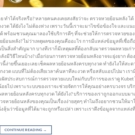
ย ทำได้จริงหรือ? หลายคนคงเคยสงสัยว่าจะ ตรวจหวยย้อนหลัง ได้
งวด ได้ยังไง ไม่ต้องห่วง เพราะวันนี้เราจะมาไขข้อข้องใจ และแน
ำได้ พร้อมชวนคุณมาลองใช้บริการดีๆ ที่จะช่วยให้การตรวจหวยของ
ยย้อนหลัง? ไม่ว่าเหตุผลของคุณคืออะไร การมีแหล่งข้อมูลที่เชื่อถือ
ป็นสิ่งสำคัญมาก บางทีเราก็มีเหตุผลที่ต้องกลับมาตรวจผลหวยเก่า
ังมีวิธีไหนบ้าง? เมื่อก่อนการตรวจหวยย้อนหลังอาจจะยุ่งยาก ต้อ
ยวนี้ง่ายขึ้นเยอะเลย เช็คผลหวยย้อนหลังครบทุกงวด ทำยังไงให้สะด
ุกงวด แบบที่ไม่ต้องเสียเวลาค้นหาทีละงวด หรือสลับแอปไปมา เราม
มผัสประสบการณ์การตรวจหวยแบบใหม่กับบริการของเราดู Kubet 
ัลน้อยไป เพราะระบบของเราจะช่วยจัดการให้คุณอย่างครบวงจร บริ
ผลหวยย้อนหลังครบทุกงวด ได้ยังไง? บริการของเราถูกออกแบบมาเพ
วจหวยย้อนหลังของคุณเป็นเรื่องง่ายสุดๆ ทำไมถึงอยากชวนให้มาใ
ลุ้นว่าข้อมูลที่ได้มาจะถูกหรือเปล่า เพราะเราดึงข้อมูลจากแหล่งที
CONTINUE READING
→