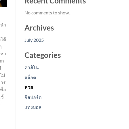
Recent Comments
No comments to show.
ะนำ
Archives
ได้
July 2025
ๆ
งหา
Categories
วก
คาสิโน
ี
ไม่
สล็อต
การ
หวย
ื่อ
ช้
อีสปอร์ต
่
แทงบอล