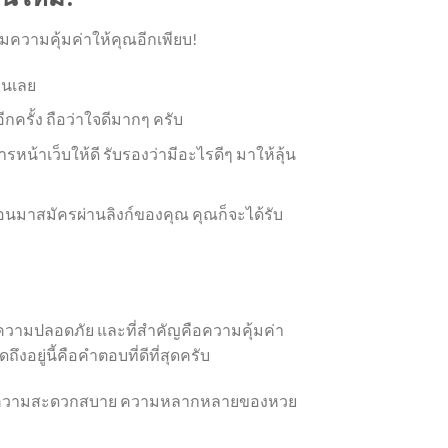
พิ่มความคุ้มค่าให้คุณอีกเพียบ!
ล่นเลย
ครั้ง ถือว่าใจดีมากๆ ครับ
้าเว็บให้ดี รับรองว่ามีอะไรดีๆ มาให้ลุ้น
ื่อนมาสมัครผ่านลิงก์ของคุณ คุณก็จะได้รับ
อ ความปลอดภัย และที่สำคัญคือความคุ้มค่า
อยู่นี้คือคำตอบที่ดีที่สุดครับ
้งเรื่องความสะดวกสบาย ความหลากหลายของหวย